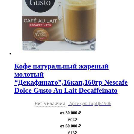
Кофе натуральный жареный
молотый
“Декафинато”,16кап,160гр Nescafe
Dolce Gusto Au Lait Decaffeinato
Нет в наличии
Артикул: ТарЦБ1906
от 30 000 ₽
607
₽
от 60 000 ₽
613
₽