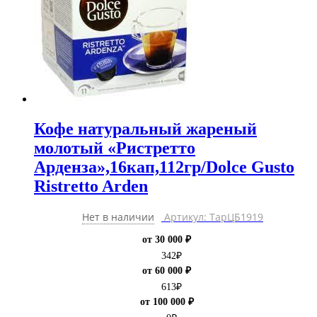
Кофе натуральный жареный
молотый «Ристретто
Арденза»,16кап,112гр/Dolce Gusto
Ristretto Arden
Нет в наличии
Артикул: ТарЦБ1919
от 30 000 ₽
342
₽
от 60 000 ₽
613
₽
от 100 000 ₽