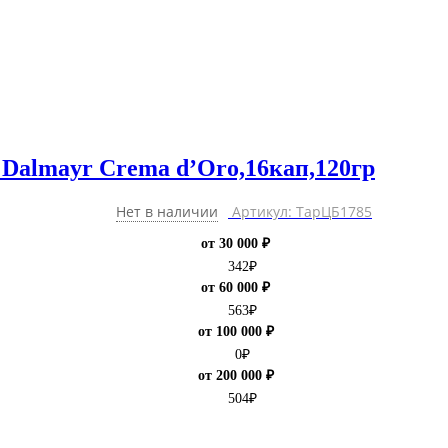
o Dalmayr Crema d’Oro,16кап,120гр
Нет в наличии
Артикул: ТарЦБ1785
от 30 000 ₽
342
₽
от 60 000 ₽
563
₽
от 100 000 ₽
0
₽
от 200 000 ₽
504
₽