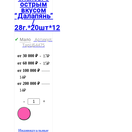
острым
вкусом
“Далапянь”
/
28г.*20шт*12
Мало
Артикул:
✔
ТарЦБ4475
от 30 000 ₽
17
₽
от 60 000 ₽
15
₽
от 100 000 ₽
14
₽
от 200 000 ₽
14
₽
-
+
Количество
товара
Тонкие
слайсы
с
острым
Индивидуальные