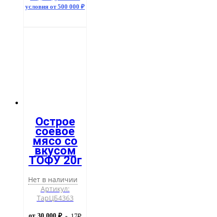
вкусом
условия от 500 000 ₽
"Далапянь"
/
28г.*20шт*12
Острое
соевое
мясо со
вкусом
ТОФУ 20г
Нет в наличии
Артикул:
ТарЦБ4363
от 30 000 ₽
17
₽