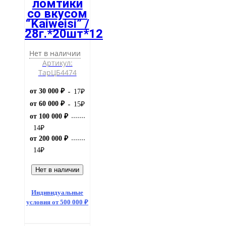
ломтики
со вкусом
“Kaiweisi” /
28г.*20шт*12
Нет в наличии
Артикул:
ТарЦБ4474
от 30 000 ₽
17
₽
от 60 000 ₽
15
₽
от 100 000 ₽
14
₽
от 200 000 ₽
14
₽
Нет в наличии
Индивидуальные
условия от 500 000 ₽