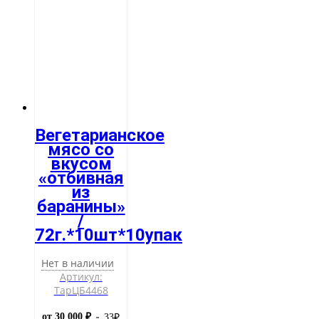
Вегетарианское
мясо со
вкусом
«отбивная
из
баранины»
/
72г.*10шт*10упак
Нет в наличии
Артикул:
ТарЦБ4468
от 30 000 ₽
33
₽