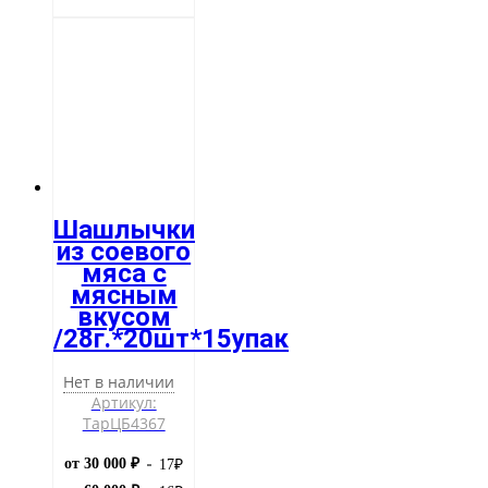
Шашлычки
из соевого
мяса с
мясным
вкусом
/28г.*20шт*15упак
Нет в наличии
Артикул:
ТарЦБ4367
от 30 000 ₽
17
₽