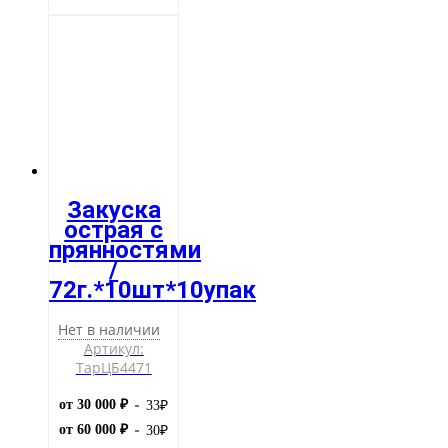
Закуска
острая с
прянностями
/
72г.*10шт*10упак
Нет в наличии
Артикул:
ТарЦБ4471
от 30 000 ₽
33
₽
от 60 000 ₽
30
₽