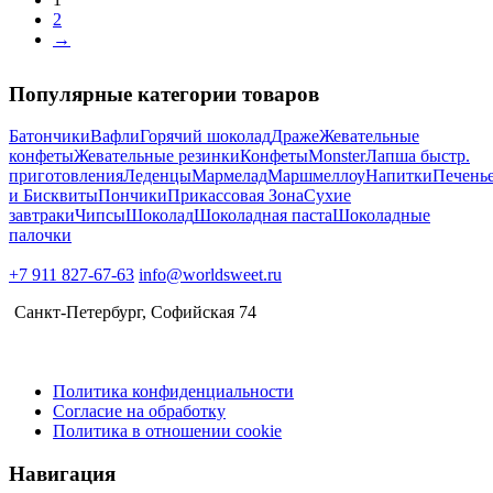
2
→
Популярные категории товаров
Батончики
Вафли
Горячий шоколад
Драже
Жевательные
конфеты
Жевательные резинки
Конфеты
Monster
Лапша быстр.
приготовления
Леденцы
Мармелад
Маршмеллоу
Напитки
Печень
и Бисквиты
Пончики
Прикассовая Зона
Сухие
завтраки
Чипсы
Шоколад
Шоколадная паста
Шоколадные
палочки
+7 911 827-67-63
info@worldsweet.ru
Санкт-Петербург​, Софийская 74
Политика конфиденциальности
Согласие на обработку
Политика в отношении cookie
Навигация