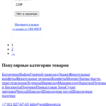
220
₽
Нет в наличии
Индивидуальные
условия от 500 000 ₽
1
2
→
Популярные категории товаров
Батончики
Вафли
Горячий шоколад
Драже
Жевательные
конфеты
Жевательные резинки
Конфеты
Monster
Лапша быстр.
приготовления
Леденцы
Мармелад
Маршмеллоу
Напитки
Печень
и Бисквиты
Пончики
Прикассовая Зона
Сухие
завтраки
Чипсы
Шоколад
Шоколадная паста
Шоколадные
палочки
+7 911 827-67-63
info@worldsweet.ru