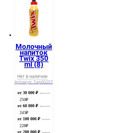
Молочный
напиток
Twix 350
ml (8)
Нет в наличии
Артикул: Тар00257
от 30 000 ₽
250
₽
от 60 000 ₽
243
₽
от 100 000 ₽
228
₽
от 200 000 ₽