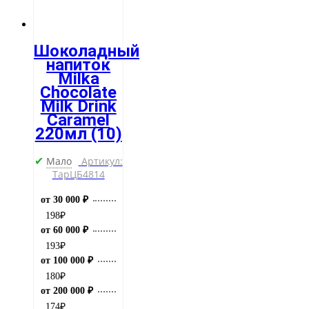
Шоколадный
напиток
Milka
Chocolate
Milk Drink
Caramel
220мл (10)
Мало
Артикул:
✔
ТарЦБ4814
от 30 000 ₽
198
₽
от 60 000 ₽
193
₽
от 100 000 ₽
180
₽
от 200 000 ₽
174
₽