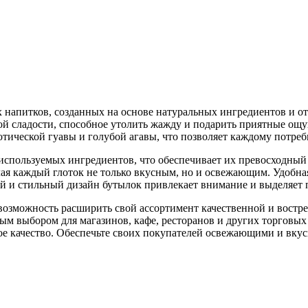
х напитков, созданных на основе натуральных ингредиентов и
вой сладости, способное утолить жажду и подарить приятные ощ
зотической гуавы и голубой агавы, что позволяет каждому потр
используемых ингредиентов, что обеспечивает их превосходный 
елая каждый глоток не только вкусным, но и освежающим. Удобна
кий и стильный дизайн бутылок привлекает внимание и выделяет
возможность расширить свой ассортимент качественной и востр
 выбором для магазинов, кафе, ресторанов и других торговых 
е качество. Обеспечьте своих покупателей освежающими и вкус