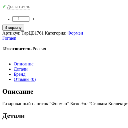
Достаточно
✔
-
+
Количество
товара
В корзину
Газированный
Артикул:
ТарЦБ1761
Категория:
Формэн
напиток
Formen
Formen
Black
Изготовитель
Россия
Apple
500
мл
Описание
Детали
Бренд
Отзывы (0)
Описание
Газированный напиток “Формэн” Блэк Эпл”Сталком Коллекция”
Детали