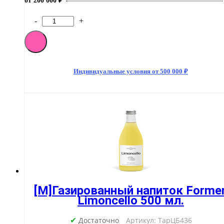
от 200 000 ₽
-
+
Количество
товара
Газированный
напиток
Formen
Green
Индивидуальные условия от 500 000 ₽
Aiva
500
мл.
[M]Газированный напиток Forme
Limoncello 500 мл.
Достаточно
Артикул: ТарЦБ436
✔