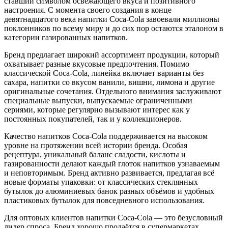
ставший символом освежающего вкуса и позитивного
настроения. С момента своего создания в конце
девятнадцатого века напитки Coca-Cola завоевали миллионы
поклонников по всему миру и до сих пор остаются эталоном в
категории газированных напитков.
Бренд предлагает широкий ассортимент продукции, который
охватывает разные вкусовые предпочтения. Помимо
классической Coca-Cola, линейка включает варианты без
сахара, напитки со вкусом ванили, вишни, лимона и другие
оригинальные сочетания. Отдельного внимания заслуживают
специальные выпуски, выпускаемые ограниченными
сериями, которые регулярно вызывают интерес как у
постоянных покупателей, так и у коллекционеров.
Качество напитков Coca-Cola поддерживается на высоком
уровне на протяжении всей истории бренда. Особая
рецептура, уникальный баланс сладости, кислоты и
газированности делают каждый глоток напитков узнаваемым
и неповторимым. Бренд активно развивается, предлагая всё
новые форматы упаковки: от классических стеклянных
бутылок до алюминиевых банок разных объёмов и удобных
пластиковых бутылок для повседневного использования.
Для оптовых клиентов напитки Coca-Cola — это безусловный
лидер спроса. Бренд хорошо продаётся в супермаркетах,