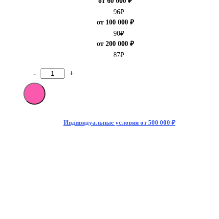
от 60 000 ₽
96
₽
от 100 000 ₽
90
₽
от 200 000 ₽
87
₽
-
+
Количество
товара
[M]Газированный
напиток
Coca-
Cola
Индивидуальные условия от 500 000 ₽
Zero
330мл
БЕЗ
САХАРА
(24)