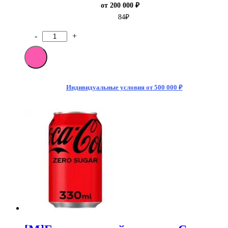
от 200 000 ₽
84
₽
-
+
Количество
товара
[M]Газированный
напиток
Coca-
Cola
Индивидуальные условия от 500 000 ₽
Cherry
(Вишня)
330мл
(24)
Германия