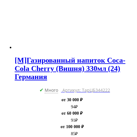
[M]Газированный напиток Coca-
Cola Cherry (Вишня) 330мл (24)
Германия
Много
Артикул: ТарЦБ344222
✔
от 30 000 ₽
94
₽
от 60 000 ₽
91
₽
от 100 000 ₽
85
₽