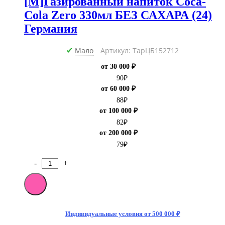
[M]Газированный напиток Coca-
Cola Zero 330мл БЕЗ САХАРА (24)
Германия
Мало
Артикул: ТарЦБ152712
✔
от 30 000 ₽
90
₽
от 60 000 ₽
88
₽
от 100 000 ₽
82
₽
от 200 000 ₽
79
₽
-
+
Количество
товара
[M]Газированный
напиток
Coca-
Cola
Индивидуальные условия от 500 000 ₽
Zero