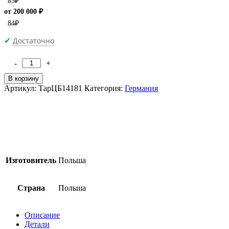
85
₽
от 200 000 ₽
84
₽
Достаточно
✔
-
+
Количество
товара
В корзину
[M]Газированный
Артикул:
ТарЦБ14181
Категория:
Германия
напиток
Coca-
Cola
Classic
330мл
(24)
Изготовитель
Польша
Страна
Польша
Описание
Детали