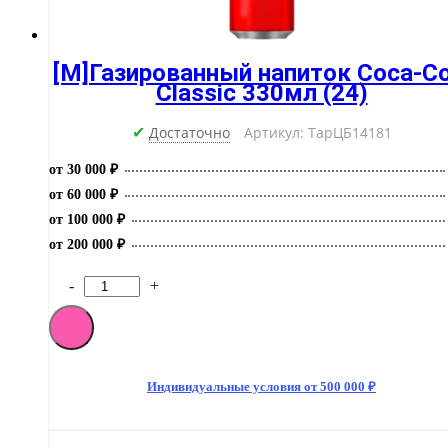
[M]Газированный напиток Coca-Co
Classic 330мл (24)
Достаточно
Артикул: ТарЦБ14181
✔
от 30 000 ₽
от 60 000 ₽
от 100 000 ₽
от 200 000 ₽
-
+
Количество
товара
[M]Газированный
напиток
Coca-
Cola
Индивидуальные условия от 500 000 ₽
Classic
330мл
(24)