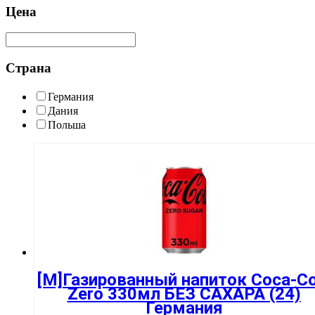
Цена
Страна
Германия
Дания
Польша
[M]Газированный напиток Coca-Co
Zero 330мл БЕЗ САХАРА (24)
Германия