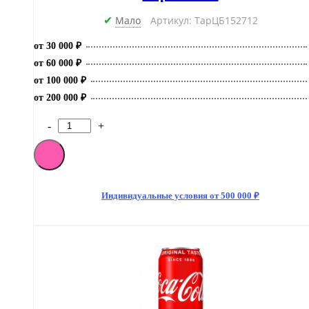
Мало
Артикул: ТарЦБ152712
✔
от 30 000 ₽
от 60 000 ₽
от 100 000 ₽
от 200 000 ₽
-
+
Количество
товара
[M]Газированный
напиток
Coca-
Cola
Индивидуальные условия от 500 000 ₽
Zero
330мл
БЕЗ
САХАРА
(24)
Германия