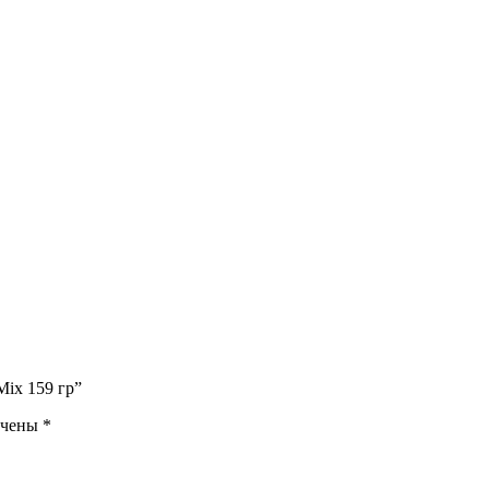
Mix 159 гр”
ечены
*