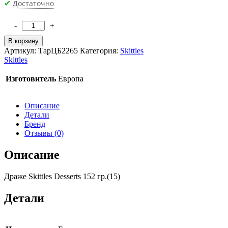
Достаточно
✔
-
+
Количество
товара
В корзину
Драже
Артикул:
ТарЦБ2265
Категория:
Skittles
Skittles
Skittles
Desserts
152
Изготовитель
Европа
гр.
(15)
Описание
Детали
Бренд
Отзывы (0)
Описание
Драже Skittles Desserts 152 гр.(15)
Детали