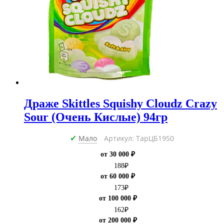
Драже Skittles Squishy Cloudz Crazy
Sour (Очень Кислые) 94гр
Мало
Артикул: ТарЦБ1950
✔
от 30 000 ₽
188
₽
от 60 000 ₽
173
₽
от 100 000 ₽
162
₽
от 200 000 ₽