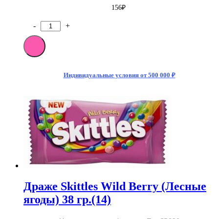
156
₽
-
+
Количество
товара
Драже
Skittles
Squishy
Cloudz
Индивидуальные условия от 500 000 ₽
Crazy
Sour
(Очень
Кислые)
94гр
Драже Skittles Wild Berry (Лесные
ягоды) 38 гр.(14)