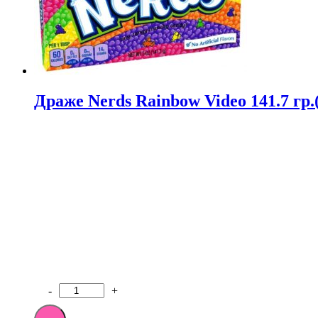
Драже Nerds Rainbow Video 141.7 гр.
-
+
Количество
товара