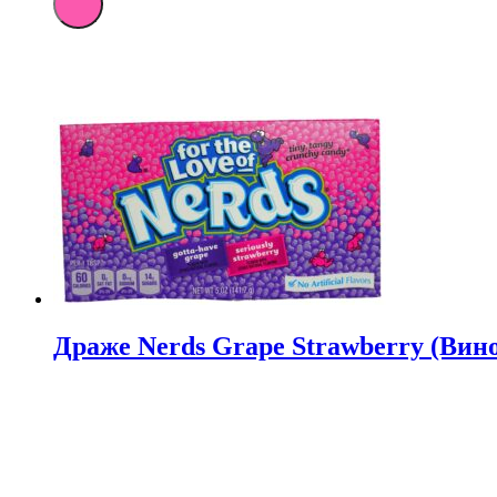
Драже
Nerds
Rainbow
Video
141.7
гр.
(12)
Драже Nerds Grape Strawberry (Виног