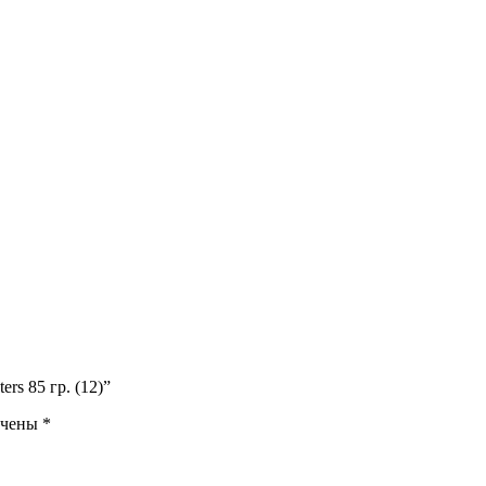
rs 85 гр. (12)”
ечены
*