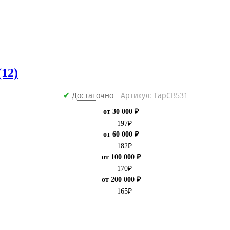
(12)
Достаточно
Артикул: ТарCB531
✔
от 30 000 ₽
197
₽
от 60 000 ₽
182
₽
от 100 000 ₽
170
₽
от 200 000 ₽
165
₽