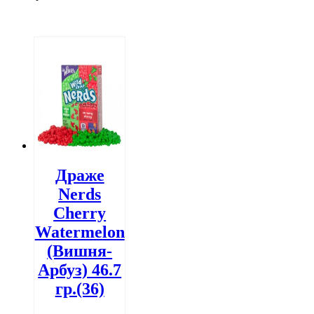
Драже
Nerds
Cherry
Watermelon
(Вишня-
Арбуз) 46.7
гр.(36)