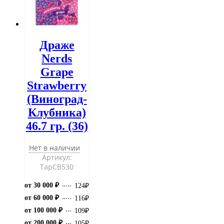
Драже
Nerds
Grape
Strawberry
(Виноград-
Клубника)
46.7 гр. (36)
Нет в наличии
Артикул:
ТарCB530
от 30 000 ₽
124
₽
от 60 000 ₽
116
₽
от 100 000 ₽
109
₽
от 200 000 ₽
105
₽