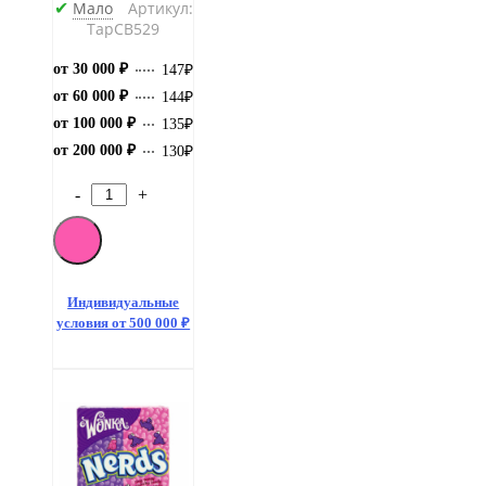
Мало
Артикул:
✔
ТарCB529
от 30 000 ₽
147
₽
от 60 000 ₽
144
₽
от 100 000 ₽
135
₽
от 200 000 ₽
130
₽
-
+
Количество
товара
Драже
Nerds
Cherry
Watermelon
Индивидуальные
(Вишня-
условия от 500 000 ₽
Арбуз)
46.7
гр.
(36)