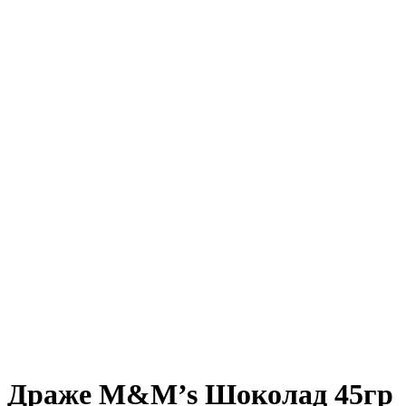
Драже M&M’s Шоколад 45гр