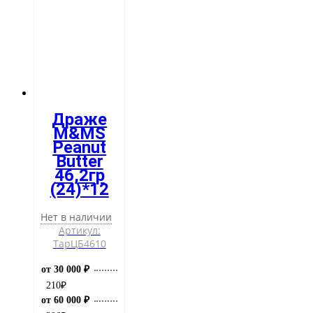
Драже
M&MS
Peanut
Butter
46,2гр
(24)*12
Нет в наличии
Артикул:
ТарЦБ4610
от 30 000 ₽
210
₽
от 60 000 ₽