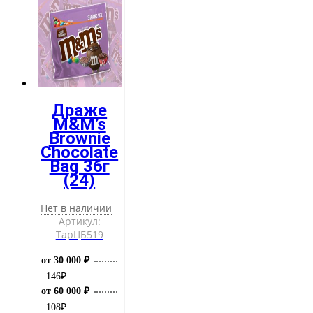
Драже
M&M’s
Brownie
Chocolate
Bag 36г
(24)
Нет в наличии
Артикул:
ТарЦБ519
от 30 000 ₽
146
₽
от 60 000 ₽
108
₽