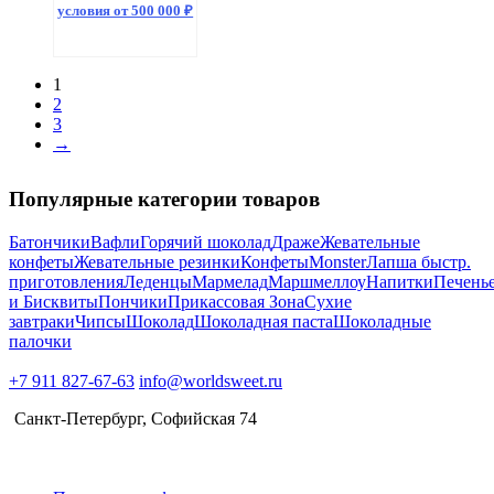
условия от 500 000 ₽
1
2
3
→
Популярные категории товаров
Батончики
Вафли
Горячий шоколад
Драже
Жевательные
конфеты
Жевательные резинки
Конфеты
Monster
Лапша быстр.
приготовления
Леденцы
Мармелад
Маршмеллоу
Напитки
Печень
и Бисквиты
Пончики
Прикассовая Зона
Сухие
завтраки
Чипсы
Шоколад
Шоколадная паста
Шоколадные
палочки
+7 911 827-67-63
info@worldsweet.ru
Санкт-Петербург​, Софийская 74