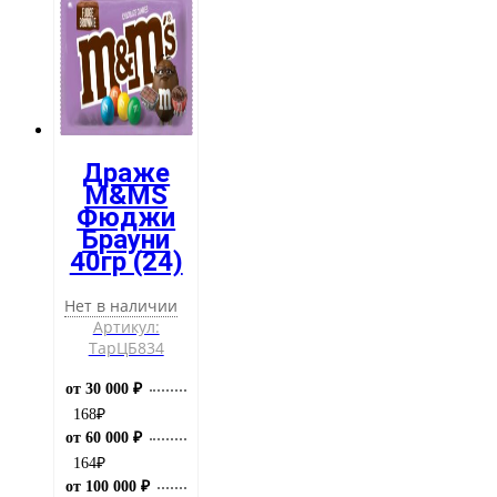
Драже
M&MS
Фюджи
Брауни
40гр (24)
Нет в наличии
Артикул:
ТарЦБ834
от 30 000 ₽
168
₽
от 60 000 ₽
164
₽
от 100 000 ₽