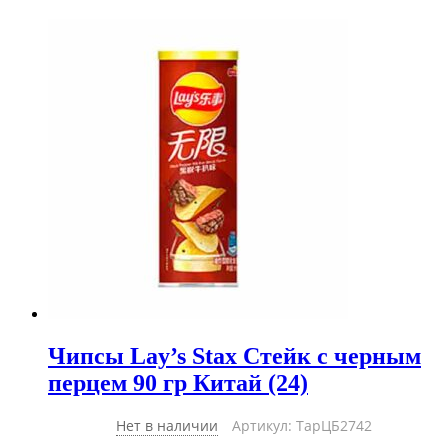
Чипсы Lay’s Stax Стейк с черным
перцем 90 гр Китай (24)
Нет в наличии
Артикул: ТарЦБ2742