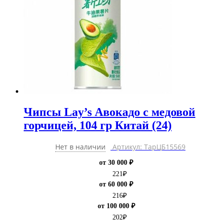
Чипсы Lay’s Авокадо с медовой
горчицей, 104 гр Китай (24)
Нет в наличии
Артикул: ТарЦБ15569
от 30 000 ₽
221
₽
от 60 000 ₽
216
₽
от 100 000 ₽
202
₽