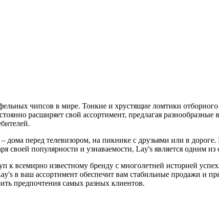
фельных чипсов в мире. Тонкие и хрустящие ломтики отборного 
тоянно расширяет свой ассортимент, предлагая разнообразные вк
ебителей.
 – дома перед телевизором, на пикнике с друзьями или в дороге
я своей популярности и узнаваемости, Lay's является одним из
уп к всемирно известному бренду с многолетней историей успех
Lay's в ваш ассортимент обеспечит вам стабильные продажи и п
рить предпочтения самых разных клиентов.