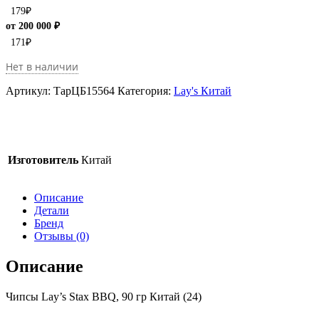
179
₽
от 200 000 ₽
171
₽
Нет в наличии
Артикул:
ТарЦБ15564
Категория:
Lay's Китай
Изготовитель
Китай
Описание
Детали
Бренд
Отзывы (0)
Описание
Чипсы Lay’s Stax BBQ, 90 гр Китай (24)