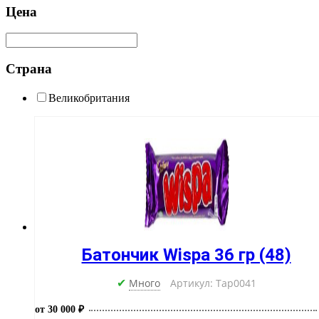
Цена
Страна
Великобритания
Батончик Wispa 36 гр (48)
Много
Артикул: Тар0041
✔
от 30 000 ₽