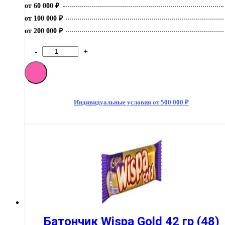
от 60 000 ₽
от 100 000 ₽
от 200 000 ₽
-
+
Количество
товара
Батончик
Wispa
36
гр
Индивидуальные условия от 500 000 ₽
(48)
Батончик Wispa Gold 42 гр (48)