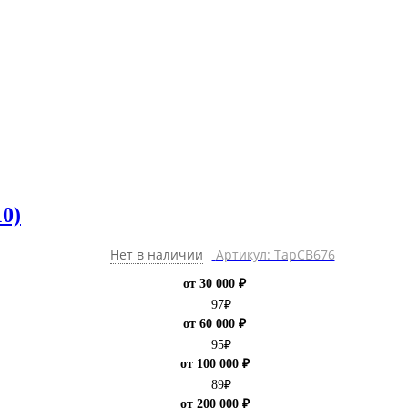
0)
Нет в наличии
Артикул: ТарCB676
от 30 000 ₽
97
₽
от 60 000 ₽
95
₽
от 100 000 ₽
89
₽
от 200 000 ₽