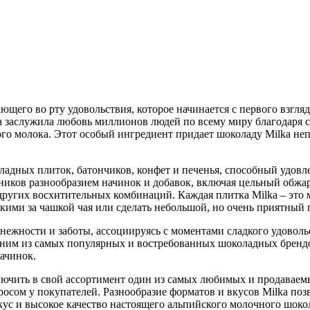
тающего во рту удовольствия, которое начинается с первого взг
lka заслужила любовь миллионов людей по всему миру благодаря
ого молока. Этот особый ингредиент придает шоколаду Milka не
оладных плиток, батончиков, конфет и печенья, способный удов
нников разнообразием начинок и добавок, включая цельный обжа
ругих восхитительных комбинаций. Каждая плитка Milka – это 
зкими за чашкой чая или сделать небольшой, но очень приятный 
нежности и заботы, ассоциируясь с моментами сладкого удоволь
дним из самых популярных и востребованных шоколадных брендов 
начинок.
лючить в свой ассортимент один из самых любимых и продаваемы
росом у покупателей. Разнообразие форматов и вкусов Milka по
с и высокое качество настоящего альпийского молочного шокол