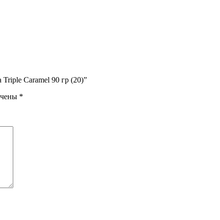
riple Caramel 90 гр (20)”
ечены
*