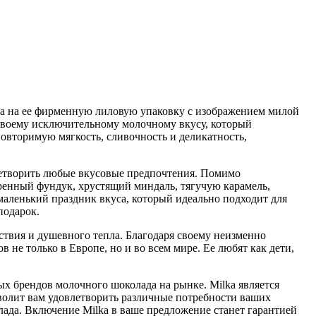
ляда на ее фирменную лиловую упаковку с изображением милой
 своему исключительному молочному вкусу, который
повторимую мягкость, сливочность и деликатность,
летворить любые вкусовые предпочтения. Помимо
ренный фундук, хрустящий миндаль, тягучую карамель,
маленький праздник вкуса, который идеально подходит для
подарок.
ствия и душевного тепла. Благодаря своему неизменно
не только в Европе, но и во всем мире. Ее любят как дети,
х брендов молочного шоколада на рынке. Milka является
зволит вам удовлетворить различные потребности ваших
ада. Включение Milka в ваше предложение станет гарантией