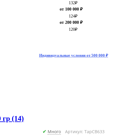
132
₽
от 100 000 ₽
124
₽
от 200 000 ₽
120
₽
Индивидуальные условия от 500 000 ₽
гр (14)
Много
Артикул: ТарCB633
✔