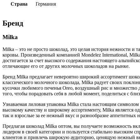
Страна
Германия
Бренд
Milka
Milka – это не просто шоколад, это целая история нежности и 
коровы. Произведенный компанией Mondelez International, Mi
достигается за счет высокого содержания настоящего альпийск
отличающие его от других молочных шоколадов на рынке.
Бренд Milka предлагает невероятно широкий ассортимент шок
классического молочного шоколада, Milka радует своих покло
кусочки любимого печенья Oreo, воздушный рис и множество д
того, чтобы порадовать себя в любой момент, поделиться с бли
Узнаваемая лиловая упаковка Milka стала настоящим символом 
высокому качеству и широкому ассортименту, Milka является о
так и взрослые за ее нежный вкус и разнообразие аппетитных 
Предлагая шоколад Milka оптом, вы получаете возможность вк
лидером в своей категории и пользуется стабильно высоким сп
клиентов и привлечь широкую аудиторию, ценящую нежный вку