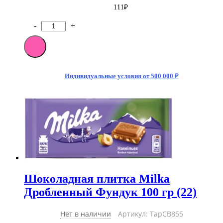
111
₽
-
+
Количество
товара
Шоколадная
плитка
Milka
Oreo
Индивидуальные условия от 500 000 ₽
Sandwich
92
гр
(16)
Шоколадная плитка Milka
Дробленный Фундук 100 гр (22)
Нет в наличии
Артикул: ТарCB855