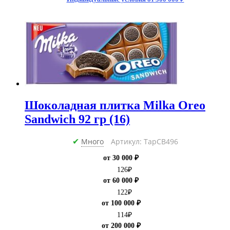
Шоколадная плитка Milka Oreo
Sandwich 92 гр (16)
Много
Артикул: ТарCB496
✔
от 30 000 ₽
126
₽
от 60 000 ₽
122
₽
от 100 000 ₽
114
₽
от 200 000 ₽