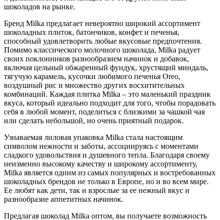
шоколадов на рынке.
Бренд Milka предлагает невероятно широкий ассортимент
шоколадных плиток, батончиков, конфет и печенья,
способный удовлетворить любые вкусовые предпочтения.
Помимо классического молочного шоколада, Milka радует
своих поклонников разнообразием начинок и добавок,
включая цельный обжаренный фундук, хрустящий миндаль,
тягучую карамель, кусочки любимого печенья Oreo,
воздушный рис и множество других восхитительных
комбинаций. Каждая плитка Milka – это маленький праздник
вкуса, который идеально подходит для того, чтобы порадовать
себя в любой момент, поделиться с близкими за чашкой чая
или сделать небольшой, но очень приятный подарок.
Узнаваемая лиловая упаковка Milka стала настоящим
символом нежности и заботы, ассоциируясь с моментами
сладкого удовольствия и душевного тепла. Благодаря своему
неизменно высокому качеству и широкому ассортименту,
Milka является одним из самых популярных и востребованных
шоколадных брендов не только в Европе, но и во всем мире.
Ее любят как дети, так и взрослые за ее нежный вкус и
разнообразие аппетитных начинок.
Предлагая шоколад Milka оптом, вы получаете возможность