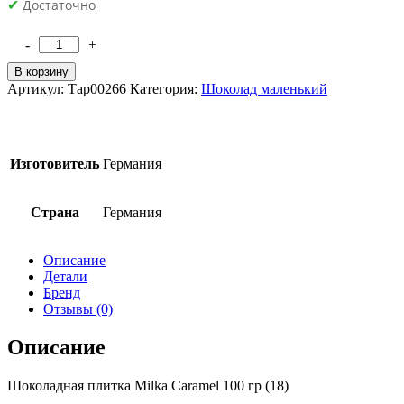
Достаточно
✔
-
+
Количество
товара
В корзину
Шоколадная
Артикул:
Тар00266
Категория:
Шоколад маленький
плитка
Milka
Caramel
100
Изготовитель
Германия
гр
(20)
Страна
Германия
Описание
Детали
Бренд
Отзывы (0)
Описание
Шоколадная плитка Milka Caramel 100 гр (18)