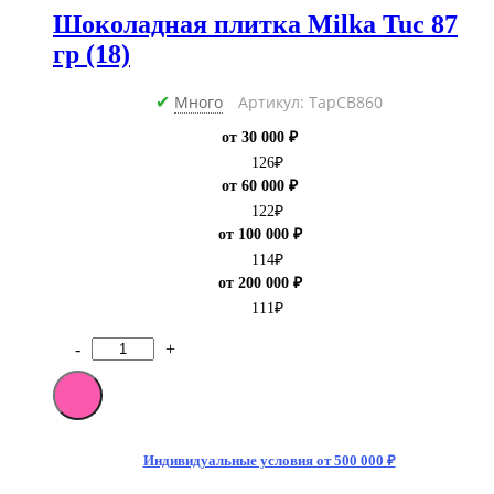
Шоколадная плитка Milka Tuc 87
гр (18)
Много
Артикул: ТарCB860
✔
от 30 000 ₽
126
₽
от 60 000 ₽
122
₽
от 100 000 ₽
114
₽
от 200 000 ₽
111
₽
-
+
Количество
товара
Шоколадная
плитка
Milka
Tuc
Индивидуальные условия от 500 000 ₽
87