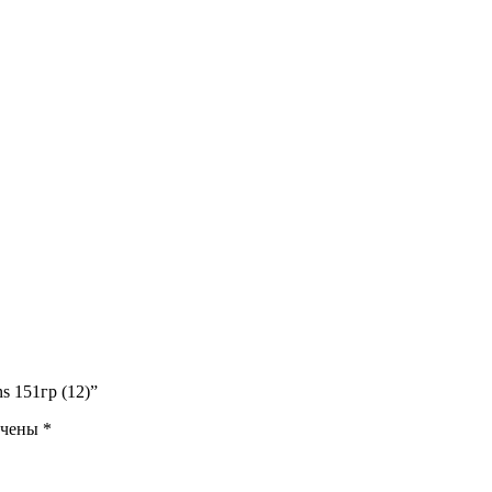
s 151гр (12)”
ечены
*