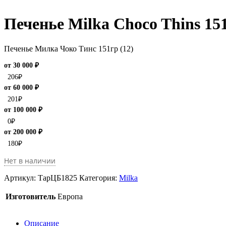
Печенье Milka Choco Thins 151
Печенье Милка Чоко Тинс 151гр (12)
от 30 000 ₽
206
₽
от 60 000 ₽
201
₽
от 100 000 ₽
0
₽
от 200 000 ₽
180
₽
Нет в наличии
Артикул:
ТарЦБ1825
Категория:
Milka
Изготовитель
Европа
Описание