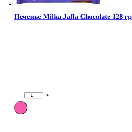
Печенье Milka Jaffa Chocolate 128 гр
-
+
Количество
товара
Печенье
Milka
Jaffa
Chocolate
128