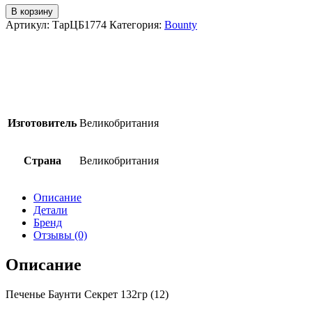
товара
В корзину
Печенье
Артикул:
ТарЦБ1774
Категория:
Bounty
Bounty
Secret
Centre
Biscuits
132гр
(12)
Изготовитель
Великобритания
Страна
Великобритания
Описание
Детали
Бренд
Отзывы (0)
Описание
Печенье Баунти Секрет 132гр (12)