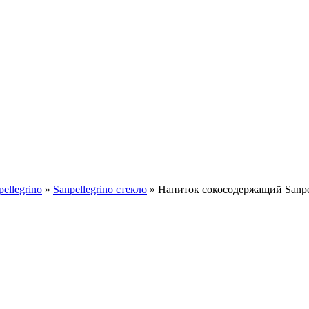
pellegrino
»
Sanpellegrino стекло
»
Напиток сокосодержащий Sanpel