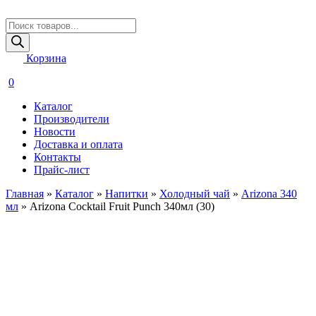
Поиск
товаров
Корзина
0
Каталог
Производители
Новости
Доставка и оплата
Контакты
Прайс-лист
Главная
»
Каталог
»
Напитки
»
Холодный чай
»
Arizona 340
мл
»
Arizona Cocktail Fruit Punch 340мл (30)