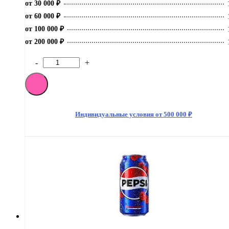
от 30 000 ₽
от 60 000 ₽
от 100 000 ₽
от 200 000 ₽
-
+
Количество
товара
[M]Газированный
напиток
Pepsi
Real
Индивидуальные условия от 500 000 ₽
Sugar
355мл
(12)
США