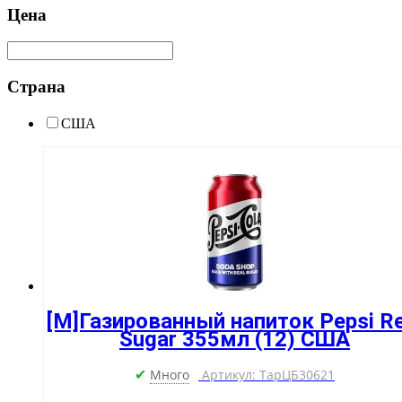
Цена
Страна
США
[M]Газированный напиток Pepsi Re
Sugar 355мл (12) США
Много
Артикул: ТарЦБ30621
✔