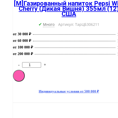
[M]Газированный напиток Pepsi Wi
Cherry (Дикая Вишня) 355мл (12
США
Много
Артикул: ТарЦБ306211
✔
от 30 000 ₽
от 60 000 ₽
от 100 000 ₽
от 200 000 ₽
-
+
Количество
товара
[M]Газированный
напиток
Pepsi
Wild
Индивидуальные условия от 500 000 ₽
Cherry
(Дикая
Вишня)
355мл
(12)