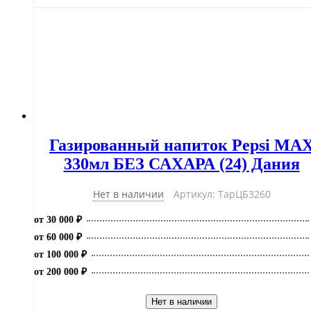
Zero
(Лайм)
330мл
БЕЗ
САХАРА
(24)
Дания
Газированный напиток Pepsi MA
330мл БЕЗ САХАРА (24) Дания
Нет в наличии
Артикул: ТарЦБ3260
от 30 000 ₽
от 60 000 ₽
от 100 000 ₽
от 200 000 ₽
Нет в наличии