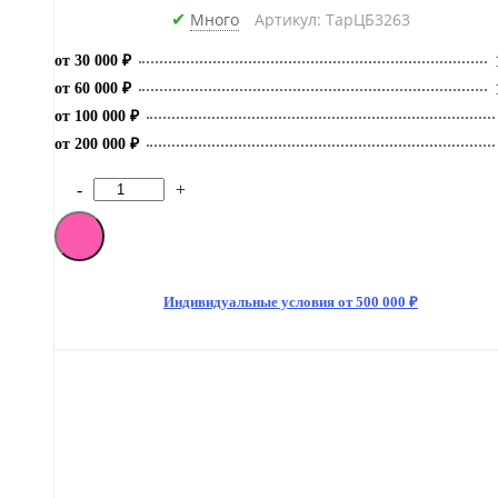
Много
Артикул: ТарЦБ3263
✔
от 30 000 ₽
от 60 000 ₽
от 100 000 ₽
от 200 000 ₽
-
+
Количество
товара
[M]Газированный
напиток
Pepsi
MAX
Индивидуальные условия от 500 000 ₽
Mango
Zero
(Манго)
330мл
БЕЗ
САХАРА
(24)
Дания