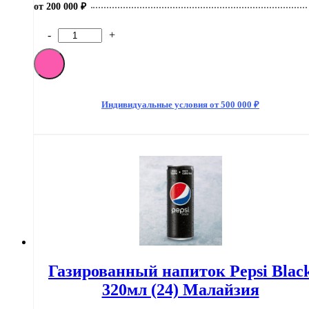
от 200 000 ₽
-
+
Количество
товара
[M]Газированный
напиток
Pepsi
330мл
Индивидуальные условия от 500 000 ₽
(24)
Дания
Газированный напиток Pepsi Blac
320мл (24) Малайзия