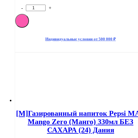
-
+
Количество
товара
[M]Газированный
напиток
Pepsi
Lemon
Индивидуальные условия от 500 000 ₽
Twist
(Лимон)
330мл
(24)
Дания
[M]Газированный напиток Pepsi M
Mango Zero (Манго) 330мл БЕЗ
САХАРА (24) Дания