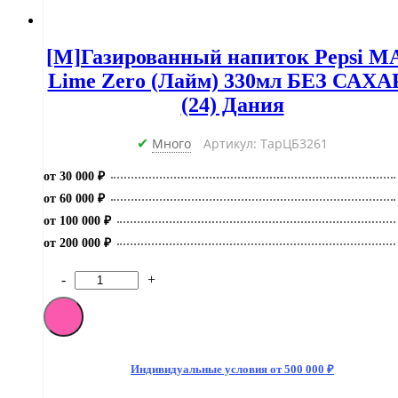
[M]Газированный напиток Pepsi M
Lime Zero (Лайм) 330мл БЕЗ САХА
(24) Дания
Много
Артикул: ТарЦБ3261
✔
от 30 000 ₽
от 60 000 ₽
от 100 000 ₽
от 200 000 ₽
-
+
Количество
товара
[M]Газированный
напиток
Pepsi
MAX
Индивидуальные условия от 500 000 ₽
Lime