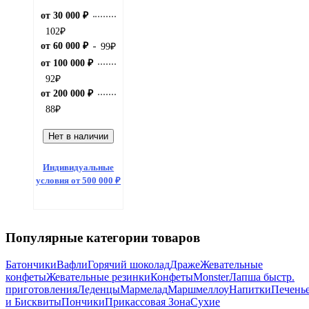
от 30 000 ₽
102
₽
от 60 000 ₽
99
₽
от 100 000 ₽
92
₽
от 200 000 ₽
88
₽
Нет в наличии
Индивидуальные
условия от 500 000 ₽
Популярные категории товаров
Батончики
Вафли
Горячий шоколад
Драже
Жевательные
конфеты
Жевательные резинки
Конфеты
Monster
Лапша быстр.
приготовления
Леденцы
Мармелад
Маршмеллоу
Напитки
Печень
и Бисквиты
Пончики
Прикассовая Зона
Сухие