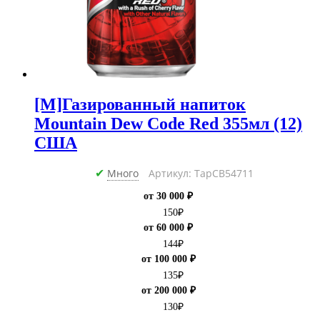
[M]Газированный напиток
Mountain Dew Code Red 355мл (12)
США
Много
Артикул: ТарCB54711
✔
от 30 000 ₽
150
₽
от 60 000 ₽
144
₽
от 100 000 ₽
135
₽
от 200 000 ₽
130
₽