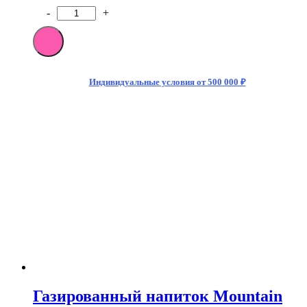
-
+
Количество
товара
[M]Газированный
напиток
Mountain
Dew
Индивидуальные условия от 500 000 ₽
Code
Red
355мл
(12)
США
Газированный напиток Mountain