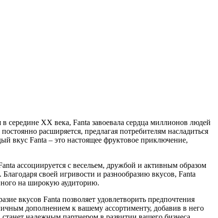
 в середине XX века, Fanta завоевала сердца миллионов людей
 постоянно расширяется, предлагая потребителям насладиться
ый вкус Fanta – это настоящее фруктовое приключение,
Fanta ассоциируется с весельем, дружбой и активным образом
 Благодаря своей игривости и разнообразию вкусов, Fanta
анного на широкую аудиторию.
разие вкусов Fanta позволяет удовлетворить предпочтения
личным дополнением к вашему ассортименту, добавив в него
 станет надежным партнером в развитии вашего бизнеса.