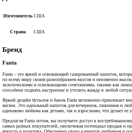
Изготовитель
США
Страна
США
Бренд
Fanta
Fanta – это яркий и освежающий газированный напиток, которы
по всему миру своим разнообразием вкусов и неизменно высоки
экзотическими и освежающими сочетаниями, такими как лимон,
способное поднять настроение и утолить жажду в любой ситуа
Яркий дизайн бутылок и банок Fanta мгновенно привлекает вни
жизни. Это идеальный напиток для вечеринок, пикников и любы
одинаково любима как детьми, так и взрослыми, что делает е
Предлагая Fanta оптом, вы получаете доступ к востребованном
самых разных покупателей, увеличивая потенциал продаж и пр
яркости и позитива. Обеспечьте своих клиентов любимым и ос