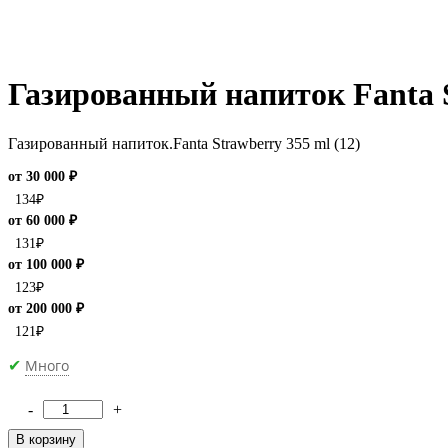
Газированный напиток Fanta 
Газированный напиток.Fanta Strawberry 355 ml (12)
от 30 000 ₽
134
₽
от 60 000 ₽
131
₽
от 100 000 ₽
123
₽
от 200 000 ₽
121
₽
Много
✔
-
+
Количество
товара
В корзину