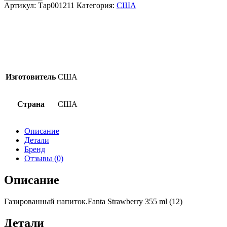
Газированный
Артикул:
Тар001211
Категория:
США
напиток
Fanta
Strawberry
(Клубника)
355мл
(12)
США
Изготовитель
США
Страна
США
Описание
Детали
Бренд
Отзывы (0)
Описание
Газированный напиток.Fanta Strawberry 355 ml (12)
Детали