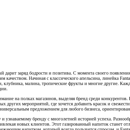
й дарит заряд бодрости и позитива. С момента своего появления
м качеством. Начиная с классического апельсина, линейка Fanta
 клубника, малина, тропические фрукты и многие другие. Кажд
ции.
мание на полках магазинов, выделяя бренд среди конкурентов. 
х других мероприятий, где хочется добавить красок и свежести.
е универсальным предложением для любого бизнеса, ориентиров
у и узнаваемому бренду с многолетней историей успеха. Разнооб
ивлекая новых клиентов. Этот газированный напиток станет от
вежающим напитком, который всегда пользуется спросом, и Fanta