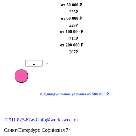
от 30 000 ₽
235
₽
от 60 000 ₽
229
₽
от 100 000 ₽
214
₽
от 200 000 ₽
207
₽
-
+
Количество
товара
[M]Газированный
напиток
Fanta
Grape
Индивидуальные условия от 500 000 ₽
(Виноград)
300мл
(24)
Япония
+7 911 827-67-63
info@worldsweet.ru
Санкт-Петербург​, Софийская 74