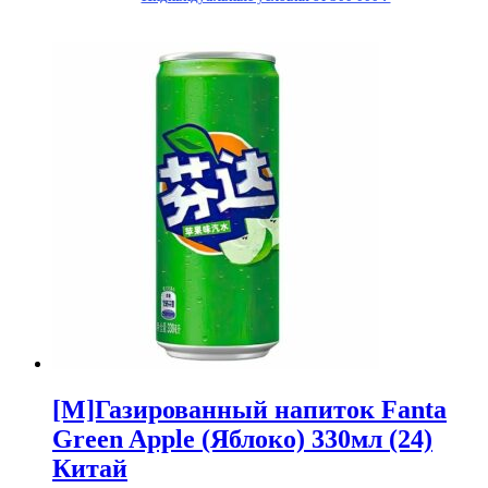
(0,33
ж
/
б)
(24)ТОЛСТАЯ
[M]Газированный напиток Fanta
Green Apple (Яблоко) 330мл (24)
Китай