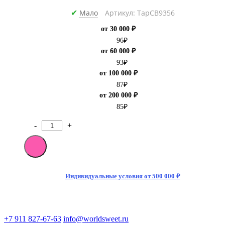
Мало
Артикул: ТарCB9356
✔
от 30 000 ₽
96
₽
от 60 000 ₽
93
₽
от 100 000 ₽
87
₽
от 200 000 ₽
85
₽
-
+
Количество
товара
[M]Газированный
напиток
Fanta
Green
Индивидуальные условия от 500 000 ₽
Apple
(Яблоко)
330мл
(24)
+7 911 827-67-63
info@worldsweet.ru
Китай