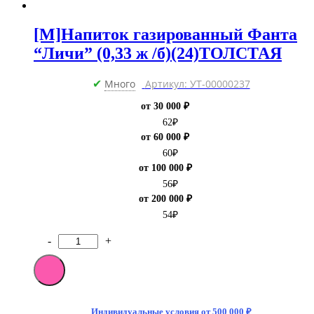
[M]Напиток газированный Фанта
“Личи” (0,33 ж /б)(24)ТОЛСТАЯ
Много
Артикул: УТ-00000237
✔
от 30 000 ₽
62
₽
от 60 000 ₽
60
₽
от 100 000 ₽
56
₽
от 200 000 ₽
54
₽
-
+
Количество
товара
[M]Напиток
газированный
Фанта
"Личи"
Индивидуальные условия от 500 000 ₽