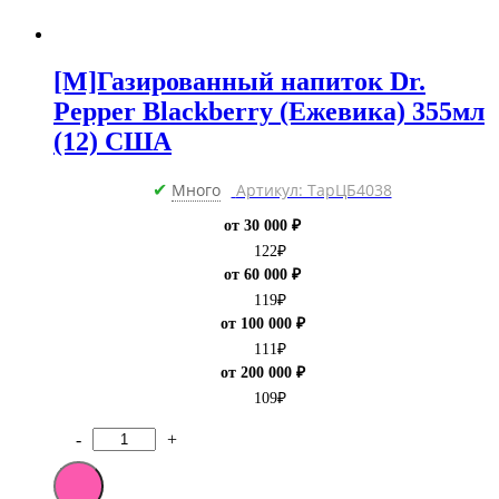
[M]Газированный напиток Dr.
Pepper Blackberry (Ежевика) 355мл
(12) США
Много
Артикул: ТарЦБ4038
✔
от 30 000 ₽
122
₽
от 60 000 ₽
119
₽
от 100 000 ₽
111
₽
от 200 000 ₽
109
₽
-
+
Количество
товара
[M]Газированный