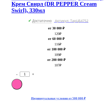
Крем Свирл (DR PEPPER Cream
Swirl), 330мл
Достаточно
Артикул: ТарЦБ4752
✔
от 30 000 ₽
120
₽
от 60 000 ₽
116
₽
от 100 000 ₽
109
₽
от 200 000 ₽
107
₽
-
+
Количество
товара
Напиток
газированный
Др
Пеппер
Индивидуальные условия от 500 000 ₽
Крем
Свирл