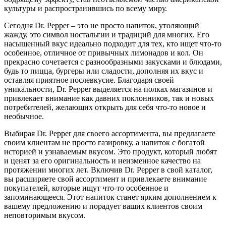
культуры и распространившись по всему миру.
Сегодня Dr. Pepper – это не просто напиток, утоляющий
жажду, это символ ностальгии и традиций для многих. Его
насыщенный вкус идеально подходит для тех, кто ищет что-то
особенное, отличное от привычных лимонадов и кол. Он
прекрасно сочетается с разнообразными закусками и блюдами,
будь то пицца, бургеры или сладости, дополняя их вкус и
оставляя приятное послевкусие. Благодаря своей
уникальности, Dr. Pepper выделяется на полках магазинов и
привлекает внимание как давних поклонников, так и новых
потребителей, желающих открыть для себя что-то новое и
необычное.
Выбирая Dr. Pepper для своего ассортимента, вы предлагаете
своим клиентам не просто газировку, а напиток с богатой
историей и узнаваемым вкусом. Это продукт, который любят
и ценят за его оригинальность и неизменное качество на
протяжении многих лет. Включив Dr. Pepper в свой каталог,
вы расширяете свой ассортимент и привлекаете внимание
покупателей, которые ищут что-то особенное и
запоминающееся. Этот напиток станет ярким дополнением к
вашему предложению и порадует ваших клиентов своим
неповторимым вкусом.