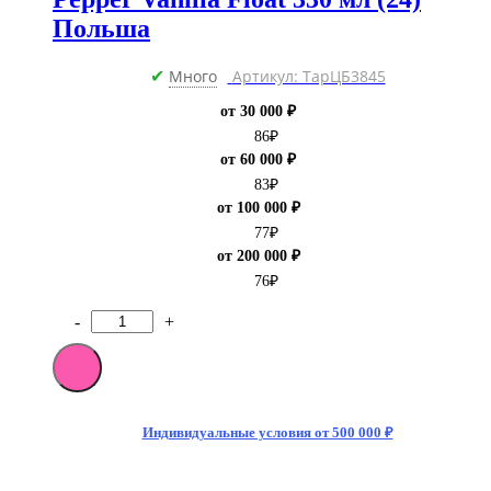
Польша
Много
Артикул: ТарЦБ3845
✔
от 30 000 ₽
86
₽
от 60 000 ₽
83
₽
от 100 000 ₽
77
₽
от 200 000 ₽
76
₽
-
+
Количество
товара
[M]Газированный
напиток
Dr.
Pepper
Индивидуальные условия от 500 000 ₽
Vanilla
Float
330