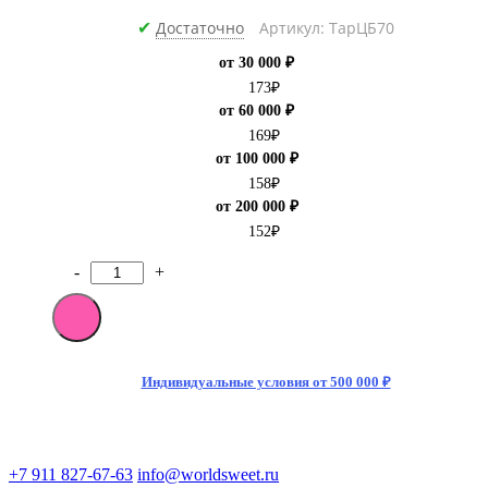
Достаточно
Артикул: ТарЦБ70
✔
от 30 000 ₽
173
₽
от 60 000 ₽
169
₽
от 100 000 ₽
158
₽
от 200 000 ₽
152
₽
-
+
Количество
товара
[M]Газированный
напиток
Dr.
Pepper
Индивидуальные условия от 500 000 ₽
Classic
0.85л
ПЭТ
(15)
+7 911 827-67-63
info@worldsweet.ru
(Польша)