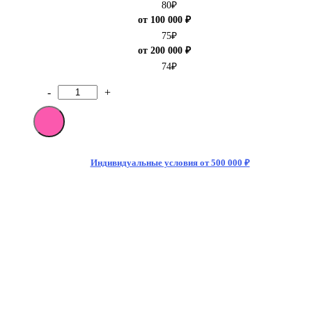
80
₽
от 100 000 ₽
75
₽
от 200 000 ₽
74
₽
-
+
Количество
товара
[M]Газированный
напиток
Dr.
Pepper
Индивидуальные условия от 500 000 ₽
Zero
330мл
БЕЗ
САХАРА
Тонкая
Банка
(24)
(Польша)