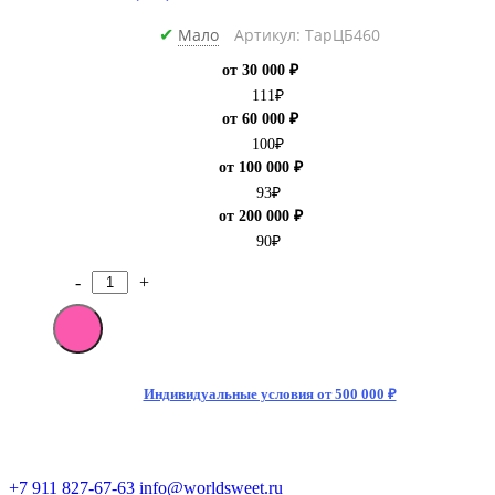
Мало
Артикул: ТарЦБ460
✔
от 30 000 ₽
111
₽
от 60 000 ₽
100
₽
от 100 000 ₽
93
₽
от 200 000 ₽
90
₽
-
+
Количество
товара
[M]Газированный
напиток
Coca-
Cola
Индивидуальные условия от 500 000 ₽
Cherry
(Вишня)
330мл
Тонкая
+7 911 827-67-63
info@worldsweet.ru
банка