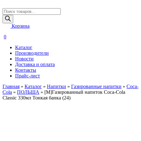
Поиск
товаров
Корзина
0
Каталог
Производители
Новости
Доставка и оплата
Контакты
Прайс-лист
Главная
»
Каталог
»
Напитки
»
Газированные напитки
»
Coca-
Cola
»
ПОЛЬША
»
[M]Газированный напиток Coca-Cola
Classic 330мл Тонкая банка (24)