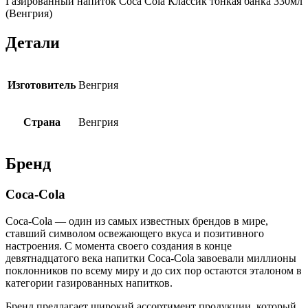
Газированный напиток Coca Cola Классик тонкая банка 330мл
(Венгрия)
Детали
Изготовитель
Венгрия
Страна
Венгрия
Бренд
Coca-Cola
Coca-Cola — один из самых известных брендов в мире,
ставший символом освежающего вкуса и позитивного
настроения. С момента своего создания в конце
девятнадцатого века напитки Coca-Cola завоевали миллионы
поклонников по всему миру и до сих пор остаются эталоном в
категории газированных напитков.
Бренд предлагает широкий ассортимент продукции, который