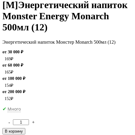
[M]Энергетический напиток
Monster Energy Monarch
500мл (12)
Энергетический напиток Монстер Monarch 500мл (12)
от 30 000 ₽
169
₽
от 60 000 ₽
165
₽
от 100 000 ₽
154
₽
от 200 000 ₽
152
₽
Много
✔
-
+
Количество
товара
В корзину