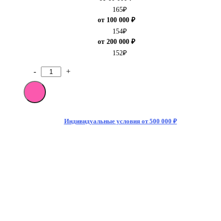
165
₽
от 100 000 ₽
154
₽
от 200 000 ₽
152
₽
-
+
Количество
товара
[M]Энергетический
напиток
Monster
Energy
Индивидуальные условия от 500 000 ₽
Nitro
Cosmic
Peach
500мл
(12)