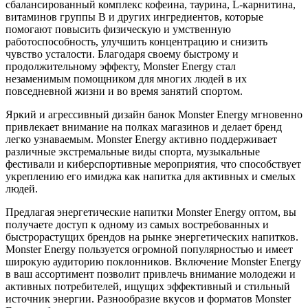
сбалансированный комплекс кофеина, таурина, L-карнитина,
витаминов группы B и других ингредиентов, которые
помогают повысить физическую и умственную
работоспособность, улучшить концентрацию и снизить
чувство усталости. Благодаря своему быстрому и
продолжительному эффекту, Monster Energy стал
незаменимым помощником для многих людей в их
повседневной жизни и во время занятий спортом.
Яркий и агрессивный дизайн банок Monster Energy мгновенно
привлекает внимание на полках магазинов и делает бренд
легко узнаваемым. Monster Energy активно поддерживает
различные экстремальные виды спорта, музыкальные
фестивали и киберспортивные мероприятия, что способствует
укреплению его имиджа как напитка для активных и смелых
людей.
Предлагая энергетические напитки Monster Energy оптом, вы
получаете доступ к одному из самых востребованных и
быстрорастущих брендов на рынке энергетических напитков.
Monster Energy пользуется огромной популярностью и имеет
широкую аудиторию поклонников. Включение Monster Energy
в ваш ассортимент позволит привлечь внимание молодежи и
активных потребителей, ищущих эффективный и стильный
источник энергии. Разнообразие вкусов и форматов Monster