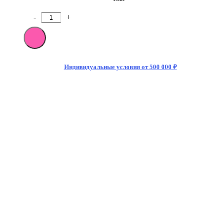
-
+
Количество
товара
[M]Энергетический
напиток
Monster
Energy
Индивидуальные условия от 500 000 ₽
Rehab
Tea
&
Lemonade
500
мл
(12)