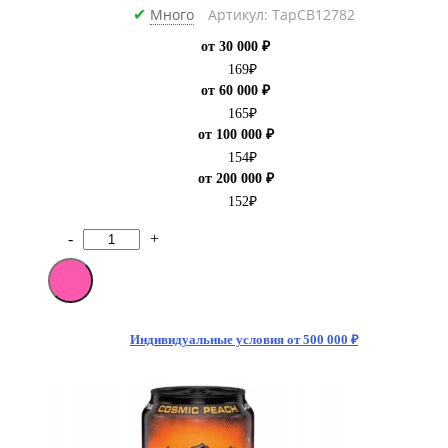
Много
Артикул: ТарCB12782
✔
от 30 000 ₽
169
₽
от 60 000 ₽
165
₽
от 100 000 ₽
154
₽
от 200 000 ₽
152
₽
-
+
Количество
товара
[M]Энергетический
напиток
Monster
Energy
Индивидуальные условия от 500 000 ₽
Original
500
мл
(12)