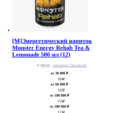
[M]Энергетический напиток
Monster Energy Rehab Tea &
Lemonade 500 мл (12)
Мало
Артикул: ТарЦБ335
✔
от 30 000 ₽
169
₽
от 60 000 ₽
165
₽
от 100 000 ₽
154
₽
от 200 000 ₽
152
₽