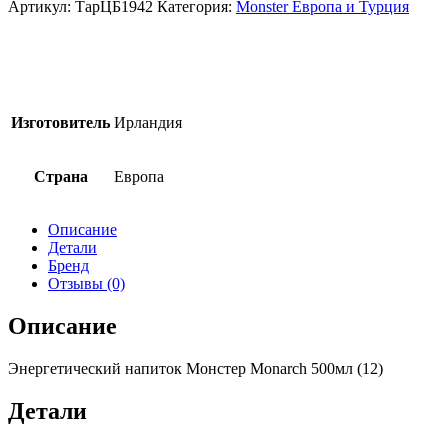
[M]Энергетический
Артикул:
ТарЦБ1942
Категория:
Monster Европа и Турция
напиток
Monster
Energy
Monarch
500мл
(12)
Изготовитель
Ирландия
Страна
Европа
Описание
Детали
Бренд
Отзывы (0)
Описание
Энергетический напиток Монстер Monarch 500мл (12)
Детали