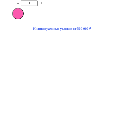
-
+
Количество
товара
[M]Энергетический
напиток
Monster
Energy
Индивидуальные условия от 500 000 ₽
Mango
Loco
500
мл
(12)