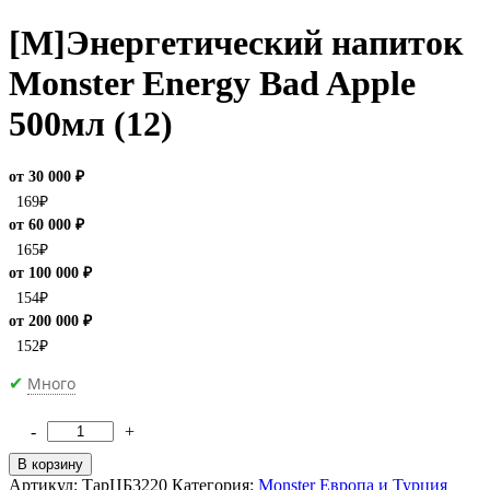
[M]Энергетический напиток
Monster Energy Bad Apple
500мл (12)
от 30 000 ₽
169
₽
от 60 000 ₽
165
₽
от 100 000 ₽
154
₽
от 200 000 ₽
152
₽
Много
✔
-
+
Количество
товара
В корзину
[M]Энергетический
Артикул:
ТарЦБ3220
Категория:
Monster Европа и Турция