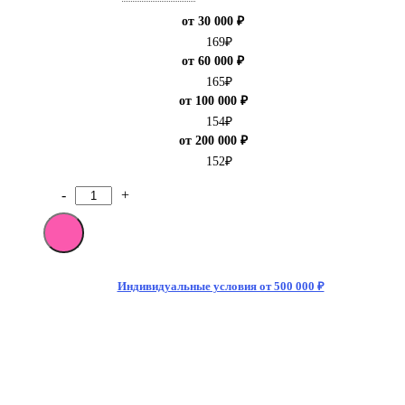
от 30 000 ₽
169
₽
от 60 000 ₽
165
₽
от 100 000 ₽
154
₽
от 200 000 ₽
152
₽
-
+
Количество
товара
[M]Энергетический
напиток
Monster
Energy
Индивидуальные условия от 500 000 ₽
Nitro
500мл
(12)