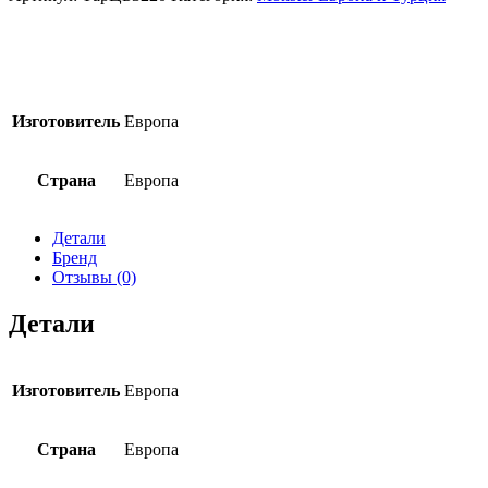
напиток
Monster
Energy
Bad
Apple
500мл
Изготовитель
Европа
(12)
Страна
Европа
Детали
Бренд
Отзывы (0)
Детали
Изготовитель
Европа
Страна
Европа