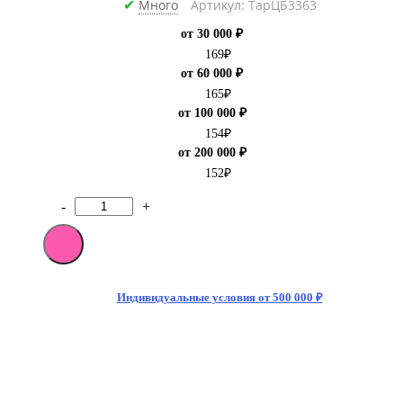
Много
Артикул: ТарЦБ3363
✔
от 30 000 ₽
169
₽
от 60 000 ₽
165
₽
от 100 000 ₽
154
₽
от 200 000 ₽
152
₽
-
+
Количество
товара
[M]Энергетический
напиток
Monster
Energy
Индивидуальные условия от 500 000 ₽
Ultra
Zero
500
мл
БЕЗ
САХАРА