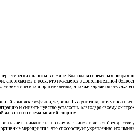
энергетических напитков в мире. Благодаря своему разнообрази
и, спортсменов и всех, кто нуждается в дополнительной бодрости
олее экзотических и оригинальных, а также варианты без сахар
анный комплекс кофеина, таурина, L-карнитина, витаминов гру
трацию и снизить чувство усталости. Благодаря своему быстром
 жизни и во время занятий спортом.
привлекает внимание на полках магазинов и делает бренд легко
ортивные мероприятия, что способствует укреплению его имидж