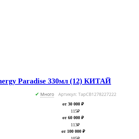
ergy Paradise 330мл (12) КИТАЙ
Много
Артикул: ТарCB1278227222
✔
от 30 000 ₽
115
₽
от 60 000 ₽
113
₽
от 100 000 ₽
105
₽