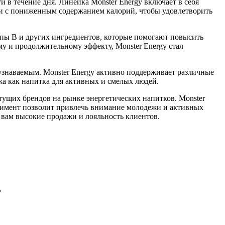
 в течение дня. Линейка Monster Energy включает в себя
а и с пониженным содержанием калорий, чтобы удовлетворить
ппы B и других ингредиентов, которые помогают повысить
у и продолжительному эффекту, Monster Energy стал
 узнаваемым. Monster Energy активно поддерживает различные
а как напитка для активных и смелых людей.
тущих брендов на рынке энергетических напитков. Monster
тимент позволит привлечь внимание молодежи и активных
 вам высокие продажи и лояльность клиентов.
”