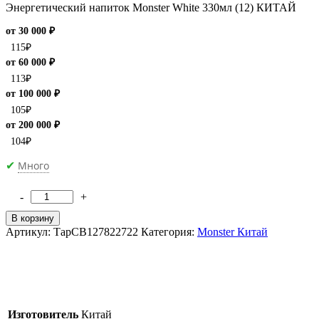
Энергетический напиток Monster White 330мл (12) КИТАЙ
от 30 000 ₽
115
₽
от 60 000 ₽
113
₽
от 100 000 ₽
105
₽
от 200 000 ₽
104
₽
Много
✔
-
+
Количество
товара
В корзину
[M]Энергетический
Артикул:
ТарCB127822722
Категория:
Monster Китай
напиток
Monster
Energy
Ultra
White
330мл
Изготовитель
Китай
БЕЗ