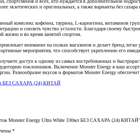
и, спортсменов и всех, кто нуждается в дополнительной бодрости
олее экзотических и оригинальных, а также варианты без сахар
анный комплекс кофеина, таурина, L-карнитина, витаминов гру
трацию и снизить чувство усталости. Благодаря своему быстром
 жизни и во время занятий спортом.
привлекает внимание на полках магазинов и делает бренд легко
ортивные мероприятия, что способствует укреплению его имидж
олучаете доступ к одному из самых востребованных и быстрорас
аудиторию поклонников. Включение Monster Energy в ваш ассор
ии. Разнообразие вкусов и форматов Monster Energy обеспечит
иток Monster Energy Ultra White 330мл БЕЗ САХАРА (24) КИТАЙ
ечены
*