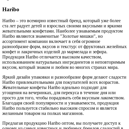
Haribo
Haribo – это всемирно известный бренд, который уже более
ста лет радует детей и взрослых своими вкусными и яркими
жевательными конфетами. Наиболее узнаваемым продуктом
Haribo являются знаменитые "Золотые мишки", но
ассортимент компании включает в себя огромное
разнообразие форм, вкусов и текстур: от фруктовых желейных
конфет и лакричных изделий до мармелада и зефира.
Продукция Haribo отличается высоким качеством,
использованием натуральных ингредиентов и неповторимым
вкусом, который знаком и любим во многих странах мира.
Яркий дизайн упаковки и разнообразие форм делают сладости
Haribo привлекательными для покупателей всех возрастов.
Жевательные конфеты Haribo идеально подходят для
угощения на вечеринках, для перекуса в течение дня или
просто для того, чтобы порадовать себя вкусным лакомством.
Благодаря своей популярности и узнаваемости, продукция
Haribo пользуется стабильно высоким спросом и является
желанным товаром на полках магазинов.
Предлагая продукцию Haribo оптом, вы получаете доступ к
одному из самых известных и любимых брендов сладостей в