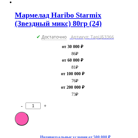
Мармелад Haribo Starmix
(Звездный микс) 80гр (24)
Достаточно
Артикул: ТарЦБ3366
✔
от 30 000 ₽
86
₽
от 60 000 ₽
81
₽
от 100 000 ₽
76
₽
от 200 000 ₽
73
₽
-
+
Количество
товара
Мармелад
Haribo
Starmix
(Звездный
Индивидуальные условия от 500 000 ₽