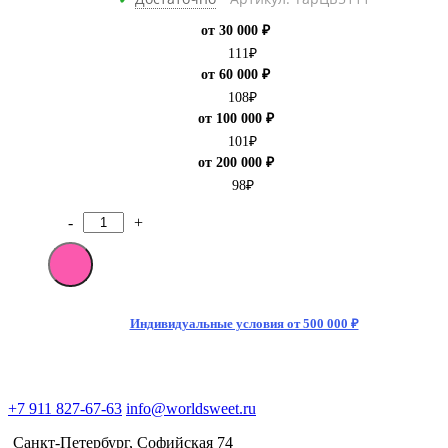
от 30 000 ₽
111
₽
от 60 000 ₽
108
₽
от 100 000 ₽
101
₽
от 200 000 ₽
98
₽
-
+
Количество
товара
Мармелад
Haribo
Happy
Cola
Индивидуальные условия от 500 000 ₽
100
гр
(30)
+7 911 827-67-63
info@worldsweet.ru
Санкт-Петербург​, Софийская 74