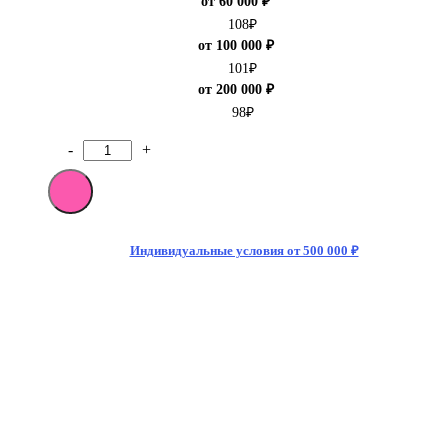
от 60 000 ₽
108
₽
от 100 000 ₽
101
₽
от 200 000 ₽
98
₽
-
+
Количество
товара
Мармелад
Haribo
Колор
Радо
Индивидуальные условия от 500 000 ₽
100
гр
(24)