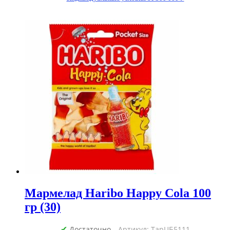
микс)
80гр
(24)
Мармелад Haribo Happy Cola 100
гр (30)
Достаточно
Артикул: ТарЦБ5111
✔