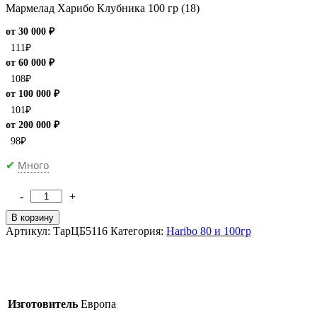
Мармелад Харибо Клубника 100 гр (18)
от 30 000 ₽
111
₽
от 60 000 ₽
108
₽
от 100 000 ₽
101
₽
от 200 000 ₽
98
₽
Много
✔
-
+
Количество
товара
В корзину
Мармелад
Артикул:
ТарЦБ5116
Категория:
Haribo 80 и 100гр
Haribo
Клубника
100
гр
(18)
Изготовитель
Европа