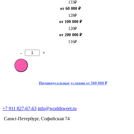
133
₽
от 60 000 ₽
128
₽
от 100 000 ₽
120
₽
от 200 000 ₽
116
₽
-
+
Количество
товара
Мармелад
Fini
Красные
и
Индивидуальные условия от 500 000 ₽
черные
ягоды
в
обсыпке
+7 911 827-67-63
info@worldsweet.ru
90
гр
Санкт-Петербург​, Софийская 74
(12)