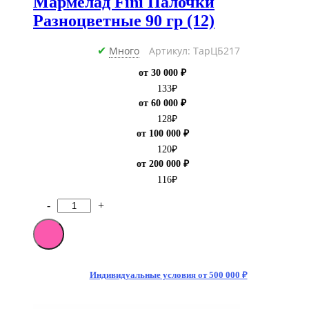
Мармелад Fini Палочки
Разноцветные 90 гр (12)
Много
Артикул: ТарЦБ217
✔
от 30 000 ₽
133
₽
от 60 000 ₽
128
₽
от 100 000 ₽
120
₽
от 200 000 ₽
116
₽
-
+
Количество
товара
Мармелад
Fini
Палочки
Разноцветные
Индивидуальные условия от 500 000 ₽
90
гр