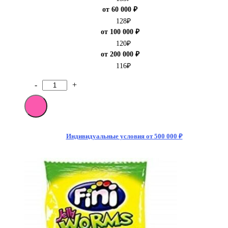
от 60 000 ₽
128
₽
от 100 000 ₽
120
₽
от 200 000 ₽
116
₽
-
+
Количество
товара
Мармелад
Fini
Червячки
прозрачные
Индивидуальные условия от 500 000 ₽
БЕЗ
ГЛЮТЕНА
100
гр
(12)