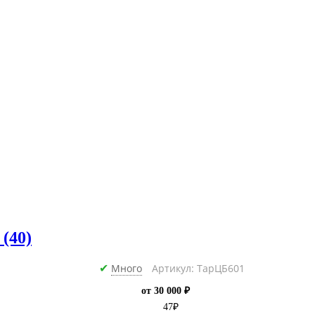
(40)
Много
Артикул: ТарЦБ601
✔
от 30 000 ₽
47
₽