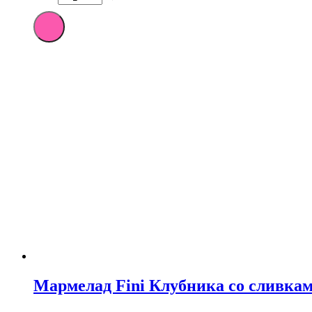
Количество
товара
Мармелад
Fini
Sour
Boom
Mix
90
гр
БЕЗ
ГЛЮТЕНА
(12)
Мармелад Fini Клубника со сливка