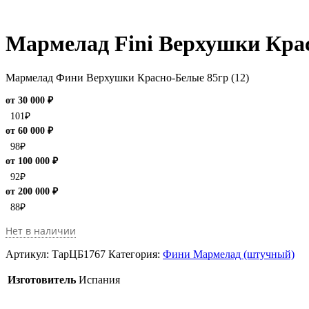
Мармелад Fini Верхушки Крас
Мармелад Фини Верхушки Красно-Белые 85гр (12)
от 30 000 ₽
101
₽
от 60 000 ₽
98
₽
от 100 000 ₽
92
₽
от 200 000 ₽
88
₽
Нет в наличии
Артикул:
ТарЦБ1767
Категория:
Фини Мармелад (штучный)
Изготовитель
Испания