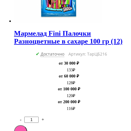
Мармелад Fini Палочки
Разноцветные в сахаре 100 гр (12)
Достаточно
Артикул: ТарЦБ216
✔
от 30 000 ₽
133
₽
от 60 000 ₽
128
₽
от 100 000 ₽
120
₽
от 200 000 ₽
116
₽
-
+
Количество
товара