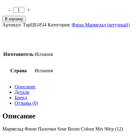
-
+
Количество
товара
В корзину
Мармелад
Артикул:
ТарЦБ1834
Категория:
Фини Мармелад (штучный)
Fini
Палочки
Sour
Boom
Colour
Изготовитель
Испания
Mix
90гр
(12)
Страна
Испания
Описание
Детали
Бренд
Отзывы (0)
Описание
Мармелад Фини Палочки Sour Boom Colour Mix 90гр (12)