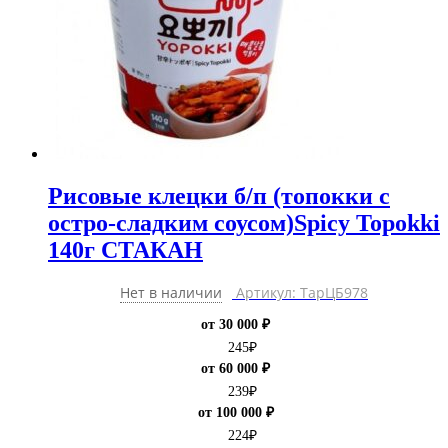
Рисовые клецки б/п (топокки с
остро-сладким соусом)Spicy Topokki
140г СТАКАН
Нет в наличии
Артикул: ТарЦБ978
от 30 000 ₽
245
₽
от 60 000 ₽
239
₽
от 100 000 ₽
224
₽