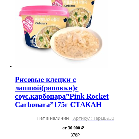
Рисовые клецки с
лапшой(рапокки)с
соус.карбонара”Pink Rocket
Carbonara”175г СТАКАН
Нет в наличии
Артикул: ТарЦБ930
от 30 000 ₽
378
₽