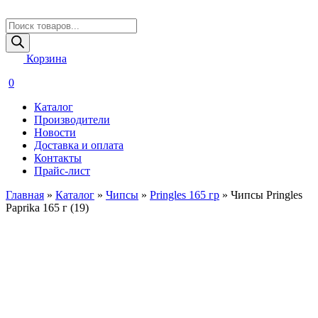
Поиск
товаров
Корзина
0
Каталог
Производители
Новости
Доставка и оплата
Контакты
Прайс-лист
Главная
»
Каталог
»
Чипсы
»
Pringles 165 гр
»
Чипсы Pringles
Paprika 165 г (19)