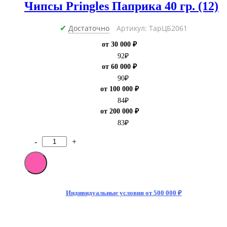
Чипсы Pringles Паприка 40 гр. (12)
Достаточно
Артикул: ТарЦБ2061
✔
от 30 000 ₽
92
₽
от 60 000 ₽
90
₽
от 100 000 ₽
84
₽
от 200 000 ₽
83
₽
-
+
Количество
товара
Чипсы
Pringles
Паприка
40
Индивидуальные условия от 500 000 ₽
гр.
(12)