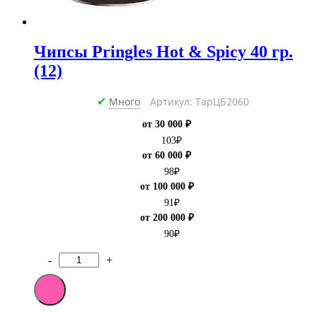
Чипсы Pringles Hot & Spicy 40 гр.
(12)
Много
Артикул: ТарЦБ2060
✔
от 30 000 ₽
103
₽
от 60 000 ₽
98
₽
от 100 000 ₽
91
₽
от 200 000 ₽
90
₽
-
+
Количество
товара
Чипсы
Pringles
Hot