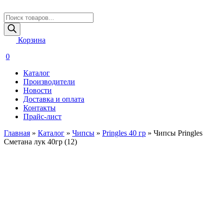
Поиск
товаров
Корзина
0
Каталог
Производители
Новости
Доставка и оплата
Контакты
Прайс-лист
Главная
»
Каталог
»
Чипсы
»
Pringles 40 гр
»
Чипсы Pringles
Сметана лук 40гр (12)