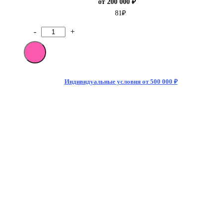
от 200 000 ₽
81
₽
-
+
Количество
товара
Чипсы
Pringles
Оригинал
40гр
Индивидуальные условия от 500 000 ₽
(12)