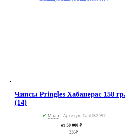
Чипсы Pringles Хабанерас 158 гр.
(14)
Мало
Артикул: ТарЦБ2957
✔
от 30 000 ₽
336
₽