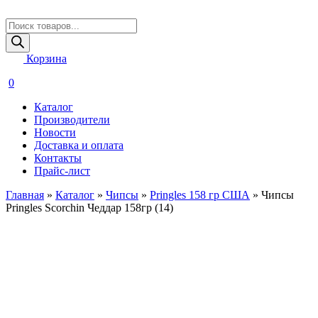
Поиск
товаров
Корзина
0
Каталог
Производители
Новости
Доставка и оплата
Контакты
Прайс-лист
Главная
»
Каталог
»
Чипсы
»
Pringles 158 гр США
»
Чипсы
Pringles Scorchin Чеддар 158гр (14)