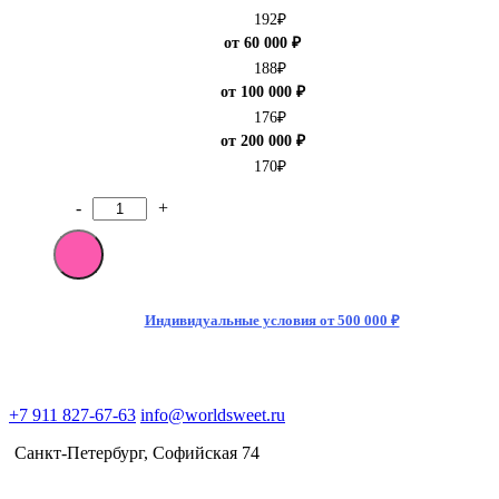
192
₽
от 60 000 ₽
188
₽
от 100 000 ₽
176
₽
от 200 000 ₽
170
₽
-
+
Количество
товара
Чипсы
Pringles
со
вкусом
Индивидуальные условия от 500 000 ₽
васаби
и
нори
110гр
+7 911 827-67-63
info@worldsweet.ru
(20)
Китай
Санкт-Петербург​, Софийская 74