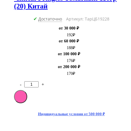
(20) Китай
Достаточно
Артикул: ТарЦБ19228
✔
от 30 000 ₽
192
₽
от 60 000 ₽
188
₽
от 100 000 ₽
176
₽
от 200 000 ₽
170
₽
-
+
Количество
товара
Чипсы
Pringles
Томатный
110гр
Индивидуальные условия от 500 000 ₽
(20)
Китай