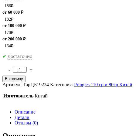
186
₽
от 60 000 ₽
182
₽
от 100 000 ₽
170
₽
от 200 000 ₽
164
₽
Достаточно
✔
-
+
Количество
товара
В корзину
Чипсы
Артикул:
ТарЦБ19224
Категория:
Pringles 110 гр и 80гр Китай
Pringles
со
Изготовитель
Китай
вкусом
Острого
Рака
Описание
110гр
Детали
(20)
Отзывы (0)
Китай
Описание